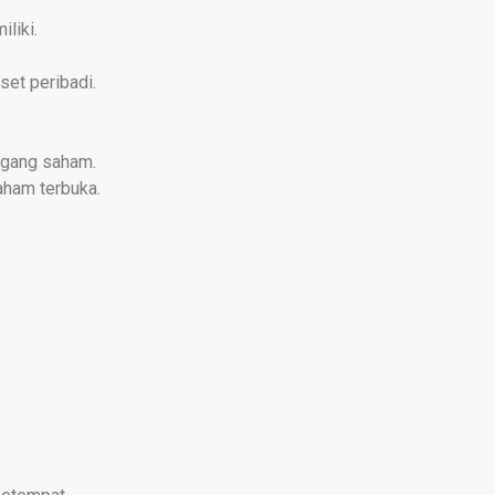
liki.
et peribadi.
megang saham.
aham terbuka.