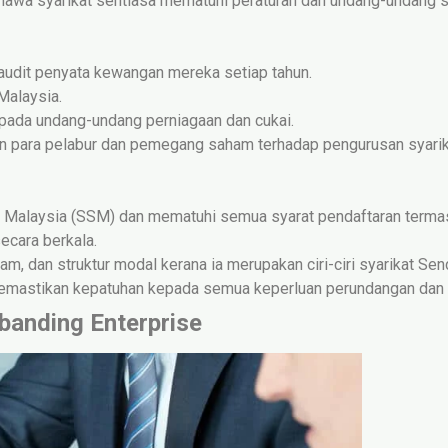
awa syarikat sentiasa mematuhi peraturan dan undang-undang 
gaudit penyata kewangan mereka setiap tahun.
 Malaysia.
epada undang-undang perniagaan dan cukai.
n para pelabur dan pemegang saham terhadap pengurusan syarik
ikat Malaysia (SSM) dan mematuhi semua syarat pendaftaran term
ecara berkala.
 dan struktur modal kerana ia merupakan ciri-ciri syarikat Send
memastikan kepatuhan kepada semua keperluan perundangan dan 
banding Enterprise