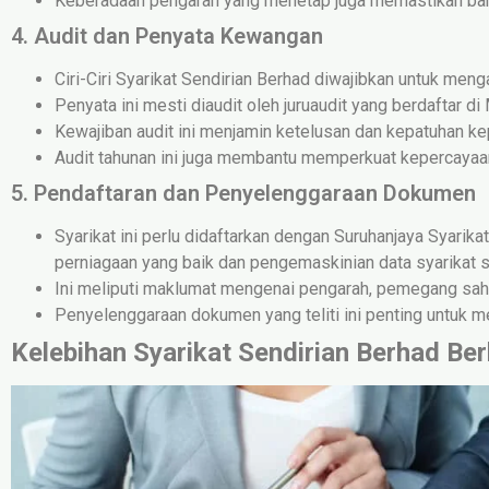
Keberadaan pengarah yang menetap juga memastikan bah
4. Audit dan Penyata Kewangan
Ciri-Ciri Syarikat Sendirian Berhad diwajibkan untuk men
Penyata ini mesti diaudit oleh juruaudit yang berdaftar di
Kewajiban audit ini menjamin ketelusan dan kepatuhan k
Audit tahunan ini juga membantu memperkuat kepercayaa
5. Pendaftaran dan Penyelenggaraan Dokumen
Syarikat ini perlu didaftarkan dengan Suruhanjaya Syar
perniagaan yang baik dan pengemaskinian data syarikat s
Ini meliputi maklumat mengenai pengarah, pemegang saham,
Penyelenggaraan dokumen yang teliti ini penting untuk 
Kelebihan Syarikat Sendirian Berhad Ber