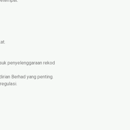
setempat.
at.
asuk penyelenggaraan rekod
irian Berhad yang penting.
regulasi.