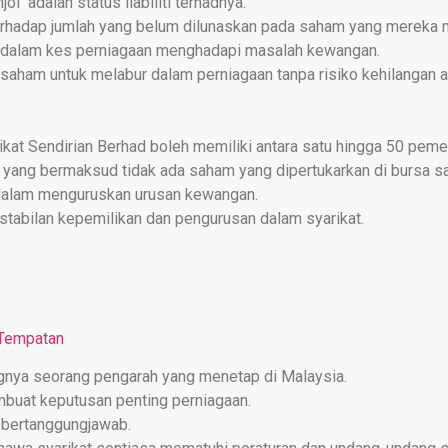
jol adalah status liabiliti terhadnya.
rhadap jumlah yang belum dilunaskan pada saham yang mereka mi
i dalam kes perniagaan menghadapi masalah kewangan.
ham untuk melabur dalam perniagaan tanpa risiko kehilangan as
arikat Sendirian Berhad boleh memiliki antara satu hingga 50 pe
, yang bermaksud tidak ada saham yang dipertukarkan di bursa s
n dalam menguruskan urusan kewangan.
tabilan kepemilikan dan pengurusan dalam syarikat.
 Tempatan
ngnya seorang pengarah yang menetap di Malaysia.
buat keputusan penting perniagaan.
n bertanggungjawab.