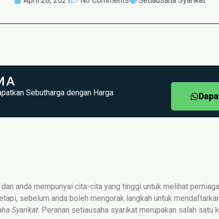
April 28, 2021
No Comments
Setiausaha Syarikat
MA
apatkan Sebutharga dengan Harga
Dapa
 dan anda mempunyai cita-cita yang tinggi untuk melihat pernia
 Tetapi, sebelum anda boleh mengorak langkah untuk mendaftarkan
aha Syarikat
. Peranan setiausaha syarikat merupakan salah satu