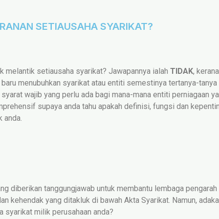
ERANAN SETIAUSAHA SYARIKAT?
ak melantik setiausaha syarikat? Jawapannya ialah
TIDAK
, kerana
 baru menubuhkan syarikat atau entiti semestinya tertanya-tanya
u syarat wajib yang perlu ada bagi mana-mana entiti perniagaan 
mprehensif supaya anda tahu apakah definisi, fungsi dan kepent
k anda.
 yang diberikan tanggungjawab untuk membantu lembaga pengarah a
dan kehendak yang ditakluk di bawah Akta Syarikat. Namun, adak
 syarikat milik perusahaan anda?