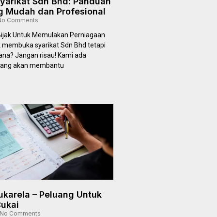
Syarikat Sdn Bhd: Panduan
 Mudah dan Profesional
o Comments
ijak Untuk Memulakan Perniagaan
k membuka syarikat Sdn Bhd tetapi
ana? Jangan risau! Kami ada
yang akan membantu
karela – Peluang Untuk
Cukai
No Comments