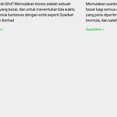
 Sdn Bhd? Memulakan bisnes adalah sebuah
Memulakan syarika
yang besar, dan untuk menentukan bila waktu
besar bagi semua 
untuk berbisnes dengan entiti seperti Syarikat
yang perlu dipert
n Berhad
bermula, dan sala
e »
Read More »