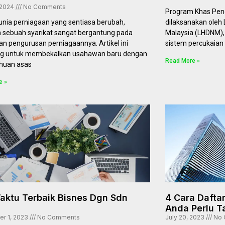
 2024
No Comments
Program Khas Peng
nia perniagaan yang sentiasa berubah,
dilaksanakan oleh
 sebuah syarikat sangat bergantung pada
Malaysia (LHDNM), 
n pengurusan perniagaannya. Artikel ini
sistem percukaian 
ng untuk membekalkan usahawan baru dengan
Read More »
huan asas
e »
Waktu Terbaik Bisnes Dgn Sdn
4 Cara Dafta
Anda Perlu T
r 1, 2023
No Comments
July 20, 2023
No 