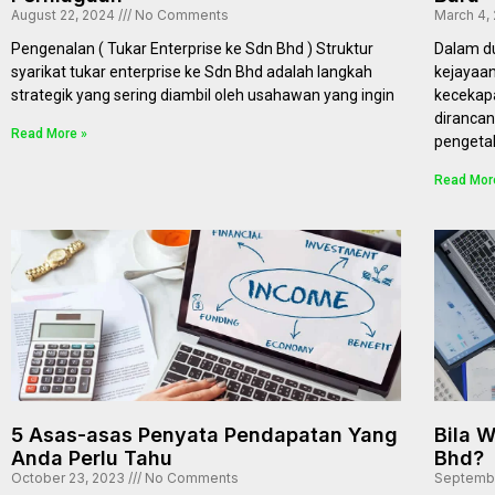
August 22, 2024
No Comments
March 4,
Pengenalan ( Tukar Enterprise ke Sdn Bhd ) Struktur
Dalam du
syarikat tukar enterprise ke Sdn Bhd adalah langkah
kejayaan
strategik yang sering diambil oleh usahawan yang ingin
kecekapa
diranca
Read More »
pengeta
Read Mor
5 Asas-asas Penyata Pendapatan Yang
Bila 
Anda Perlu Tahu
Bhd?
October 23, 2023
No Comments
Septembe