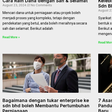
Cara Raih Dana dengan Sah & Selamat
Keleb
August 23, 2024
No Comments
Sdn B
August 2
Mencari dana untuk perniagaan atau projek boleh
menjadi proses yang kompleks, tetapi dengan
Syarikat
pendekatan yang betul, anda boleh meraihnya secara
bentuk s
sah dan selamat. Berikut adalah
Berikut 
mengena
Read More »
Read Mor
Bagaimana dengan tukar enterprise ke
7 Asa
sdn bhd boleh Membantu Pertumbuhan
Pandu
Perniagaan
Baru