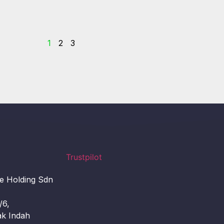
1
2
3
Trustpilot
e Holding Sdn
/6,
k Indah